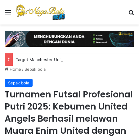
Menu
S
Target Manchester United Carlos Baleba Akan Absen Untuk Awal Musim
Home
/
Sepak bola
Sepak bola
Turnamen Futsal Profesional
Putri 2025: Kebumen United
Angels Berhasil melawan
Muara Enim United dengan