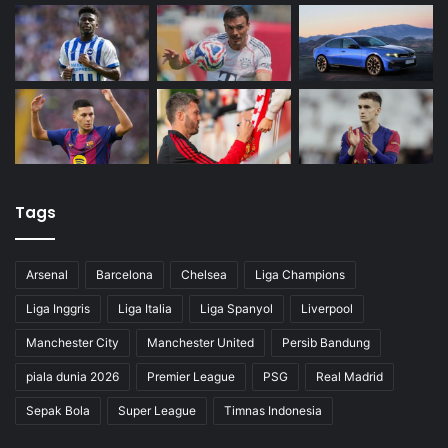
Tags
Arsenal
Barcelona
Chelsea
Liga Champions
Liga Inggris
Liga Italia
Liga Spanyol
Liverpool
Manchester City
Manchester United
Persib Bandung
piala dunia 2026
Premier League
PSG
Real Madrid
Sepak Bola
Super League
Timnas Indonesia