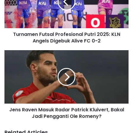
a
i
l
a
d
Turnamen Futsal Profesional Putri 2025: KLN
d
Angels Digebuk Alive FC 0-2
r
e
s
s
Jens Raven Masuk Radar Patrick Kluivert, Bakal
Jadi Pengganti Ole Romeny?
Related Articles