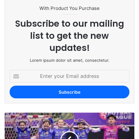
With Product You Purchase
Subscribe to our mailing
list to get the new
updates!
Lorem ipsum dolor sit amet, consectetur.
E
n
t
e
r
y
o
u
r
E
m