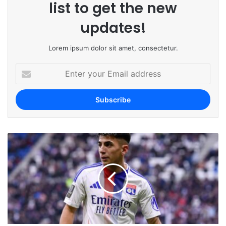
list to get the new
updates!
Lorem ipsum dolor sit amet, consectetur.
E
n
t
e
r
y
o
u
r
E
m
a
i
l
a