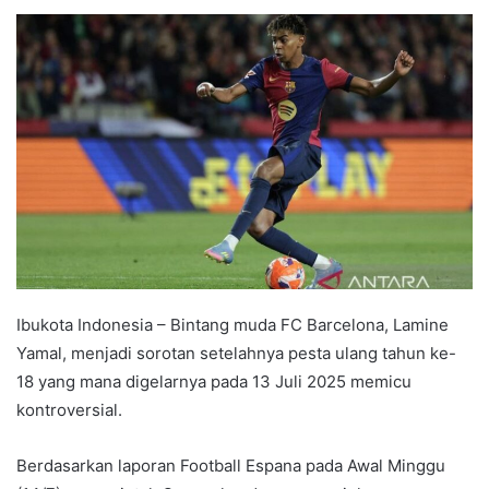
e
n
d
a
n
e
m
a
i
l
Ibukota Indonesia – Bintang muda FC Barcelona, Lamine
Yamal, menjadi sorotan setelahnya pesta ulang tahun ke-
18 yang mana digelarnya pada 13 Juli 2025 memicu
kontroversial.
Berdasarkan laporan Football Espana pada Awal Minggu