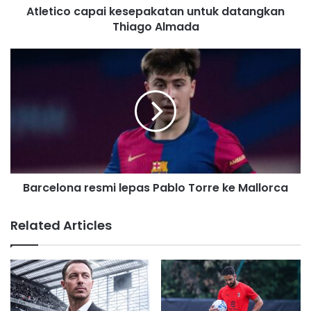
d
Atletico capai kesepakatan untuk datangkan
d
Thiago Almada
r
e
s
s
Barcelona resmi lepas Pablo Torre ke Mallorca
Related Articles