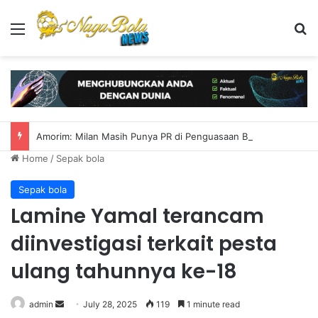
Menu
S
Amorim: Milan Masih Punya PR di Penguasaan Bola
Home
/
Sepak bola
Sepak bola
Lamine Yamal terancam
diinvestigasi terkait pesta
ulang tahunnya ke-18
admin
S
July 28, 2025
119
1 minute read