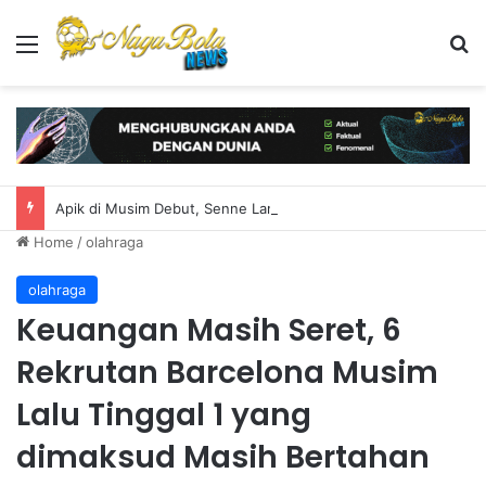
Menu
S
Apik di Musim Debut, Senne Lammens Diklaim Makin Susah Ditaklukkan di Musim 2026/2027
Home
/
olahraga
olahraga
Keuangan Masih Seret, 6
Rekrutan Barcelona Musim
Lalu Tinggal 1 yang
dimaksud Masih Bertahan