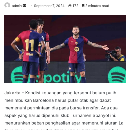
admin
S
September 7, 2024
172
2 minutes read
e
n
d
a
n
e
m
a
i
l
Jakarta
– Kondisi keuangan yang tersebut belum pulih,
menimbulkan Barcelona harus putar otak agar dapat
memenuhi permintaan dia pada bursa transfer. Ada dua
aspek yang harus dipenuhi klub Turnamen Spanyol ini:
menurunkan beban penghasilan agar memenuhi aturan La