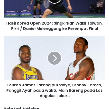
i
l
a
d
Hasil Korea Open 2024: Singkirkan Wakil Taiwan,
d
Fikri / Daniel Melenggang ke Perempat Final
r
e
s
s
LeBron James Larang putranya, Bronny James,
Panggil Ayah pada waktu Main Bareng pada Los
Angeles Lakers
Related Articles