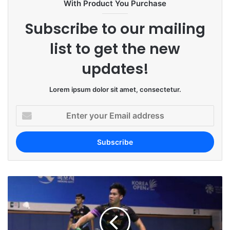
With Product You Purchase
Subscribe to our mailing
list to get the new
updates!
Lorem ipsum dolor sit amet, consectetur.
E
n
t
e
r
y
o
u
r
E
m
a