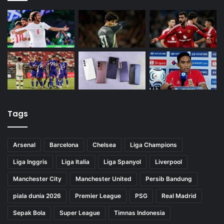
Tags
Arsenal
Barcelona
Chelsea
Liga Champions
Liga Inggris
Liga Italia
Liga Spanyol
Liverpool
Manchester City
Manchester United
Persib Bandung
piala dunia 2026
Premier League
PSG
Real Madrid
Sepak Bola
Super League
Timnas Indonesia