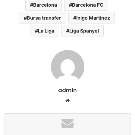
Barcelona
Barcelona FC
Bursa transfer
Inigo Martinez
La Liga
Liga Spanyol
admin
We
bsi
te