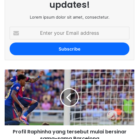
updates!
Lorem ipsum dolor sit amet, consectetur.
E
n
t
e
r
y
o
u
r
E
m
a
i
l
a
d
Profil Raphinha yang tersebut mulai bersinar
d
sama-sama Barcelona