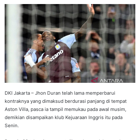
e
n
d
a
n
e
m
a
i
l
DKI Jakarta – Jhon Duran telah lama memperbarui
kontraknya yang dimaksud berdurasi panjang di tempat
Aston Villa, pasca ia tampil memukau pada awal musim,
demikian disampaikan klub Kejuaraan Inggris itu pada
Senin.