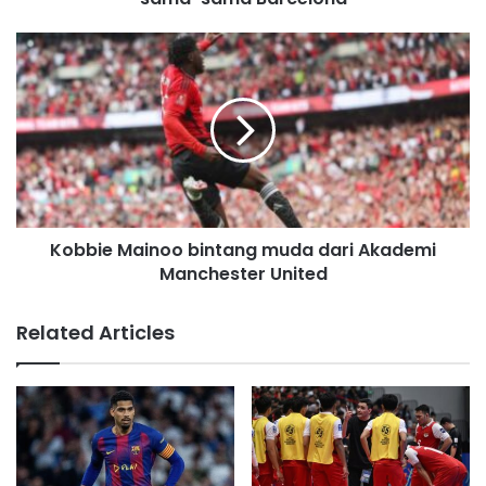
r
e
s
s
Kobbie Mainoo bintang muda dari Akademi
Manchester United
Related Articles