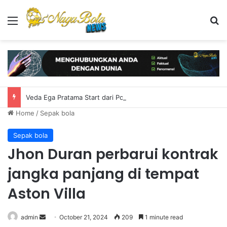
Menu
S
Veda Ega Pratama Start dari Posisi ke-16 di Moto3 Inggris 2026
Home
/
Sepak bola
Sepak bola
Jhon Duran perbarui kontrak
jangka panjang di tempat
Aston Villa
admin
S
October 21, 2024
209
1 minute read