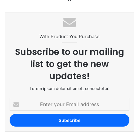
bsi
te
With Product You Purchase
Subscribe to our mailing
list to get the new
updates!
Lorem ipsum dolor sit amet, consectetur.
E
n
t
e
r
y