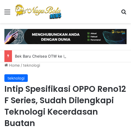
Menu
S
Bek Baru Chelsea OTW ke Inggris untuk Rampungkan Transfer
Home
/
teknologi
teknologi
Intip Spesifikasi OPPO Reno12
F Series, Sudah Dilengkapi
Teknologi Kecerdasan
Buatan