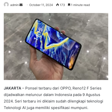
admin
S
October 11, 2024
173
1 minute read
e
n
d
a
n
e
m
a
i
l
JAKARTA
– Ponsel terbaru dari OPPO, Reno12 F Series
dijadwalkan meluncur dalam Indonesia pada 9 Agustus
2024. Seri terbaru ini diklaim sudah dilengkapi teknologi
Teknologi AI juga memiliki spesifikasi mumpuni.