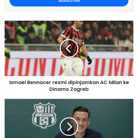
e
r
y
o
u
r
E
m
a
i
l
a
d
Ismael Bennacer resmi dipinjamkan AC Milan ke
d
Dinamo Zagreb
r
e
s
s