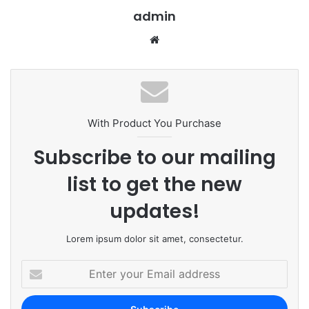
admin
We
bsi
te
With Product You Purchase
Subscribe to our mailing
list to get the new
updates!
Lorem ipsum dolor sit amet, consectetur.
E
n
t