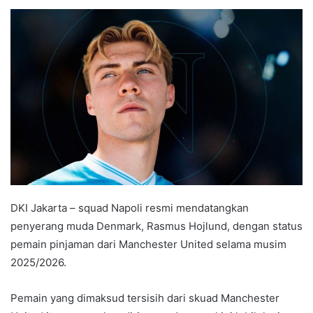
e
n
d
a
n
e
m
a
i
l
DKI Jakarta – squad Napoli resmi mendatangkan
penyerang muda Denmark, Rasmus Hojlund, dengan status
pemain pinjaman dari Manchester United selama musim
2025/2026.
Pemain yang dimaksud tersisih dari skuad Manchester