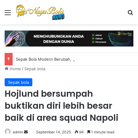
Menu
S
Sepak Bola Modern Berubah, Apakah Nomor 9 Murni Masih Dibutuhkan?
Home
/
Sepak bola
Sepak bola
Hojlund bersumpah
buktikan diri lebih besar
baik di area squad Napoli
admin
S
September 14, 2025
94
1 minute read