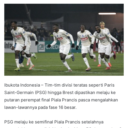
e
n
d
a
n
e
m
a
i
l
Ibukota Indonesia – Tim-tim divisi teratas seperti Paris
Saint-Germain (PSG) hingga Brest dipastikan melaju ke
putaran perempat final Piala Prancis pasca mengalahkan
lawan-lawannya pada fase 16 besar.
PSG melaju ke semifinal Piala Prancis setelahnya