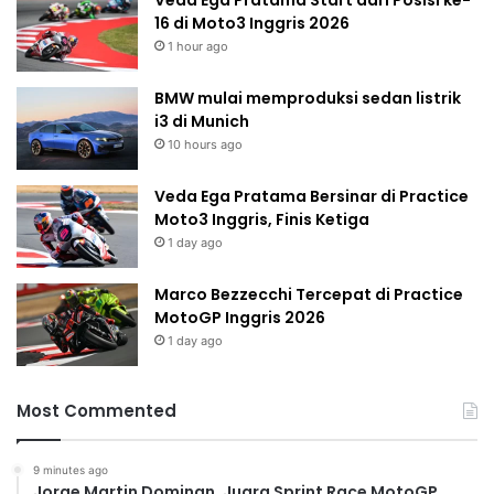
Veda Ega Pratama Start dari Posisi ke-
16 di Moto3 Inggris 2026
1 hour ago
BMW mulai memproduksi sedan listrik
i3 di Munich
10 hours ago
Veda Ega Pratama Bersinar di Practice
Moto3 Inggris, Finis Ketiga
1 day ago
Marco Bezzecchi Tercepat di Practice
MotoGP Inggris 2026
1 day ago
Most Commented
9 minutes ago
Jorge Martin Dominan, Juara Sprint Race MotoGP