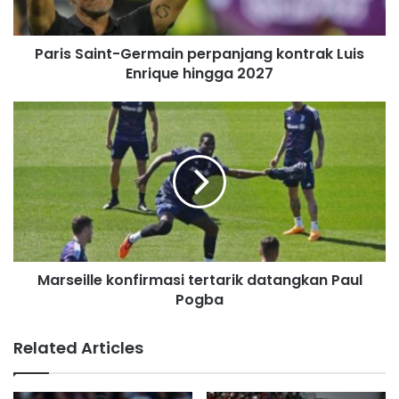
l
a
d
Paris Saint-Germain perpanjang kontrak Luis
d
Enrique hingga 2027
r
e
s
s
Marseille konfirmasi tertarik datangkan Paul
Pogba
Related Articles