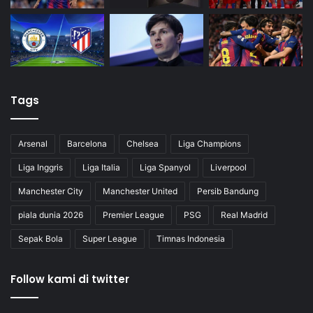
Tags
Arsenal
Barcelona
Chelsea
Liga Champions
Liga Inggris
Liga Italia
Liga Spanyol
Liverpool
Manchester City
Manchester United
Persib Bandung
piala dunia 2026
Premier League
PSG
Real Madrid
Sepak Bola
Super League
Timnas Indonesia
Follow kami di twitter