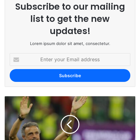
Subscribe to our mailing
list to get the new
updates!
Lorem ipsum dolor sit amet, consectetur.
E
n
t
e
r
y
o
u
r
E
m
a
i