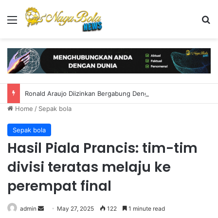
Menu
S
Ronald Araujo Diizinkan Bergabung Dengan Liverpool
Home
/
Sepak bola
Sepak bola
Hasil Piala Prancis: tim-tim
divisi teratas melaju ke
perempat final
admin
S
May 27, 2025
122
1 minute read