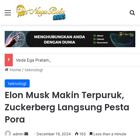
Menu
S
Veda Ega Pratama Bersinar di Practice Moto3 Inggris, Finis Ketiga
Home
/
teknologi
teknologi
Elon Musk Makin Terpuruk,
Zuckerberg Langsung Pesta
Pora
admin
S
December 19, 2024
163
Less than a minute