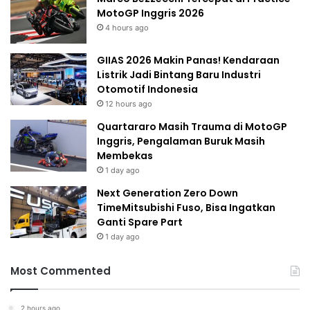
MotoGP Inggris 2026
4 hours ago
GIIAS 2026 Makin Panas! Kendaraan
Listrik Jadi Bintang Baru Industri
Otomotif Indonesia
12 hours ago
Quartararo Masih Trauma di MotoGP
Inggris, Pengalaman Buruk Masih
Membekas
1 day ago
Next Generation Zero Down
TimeMitsubishi Fuso, Bisa Ingatkan
Ganti Spare Part
1 day ago
Most Commented
2 hours ago