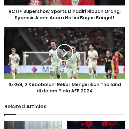
a
d
RCTI+ Supershow Sports Dihadiri Ribuan Orang,
d
Syamsir Alam: Acara Hal ini Bagus Banget!
r
e
s
s
15 Gol, 2 Kebobolan! Rekor Mengerikan Thailand
di dalam Piala AFF 2024
Related Articles