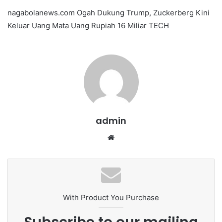
e
nagabolanews.com Ogah Dukung Trump, Zuckerberg Kini
n
Keluar Uang Mata Uang Rupiah 16 Miliar TECH
d
a
n
e
m
a
i
l
admin
We
bsi
te
With Product You Purchase