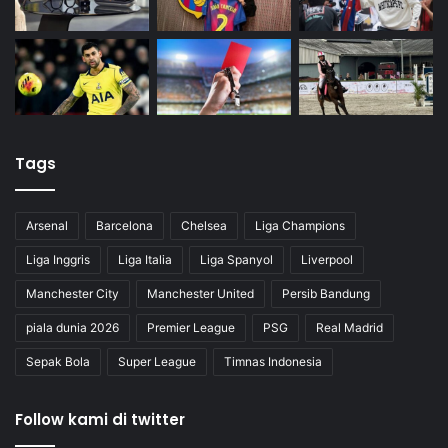
Tags
Arsenal
Barcelona
Chelsea
Liga Champions
Liga Inggris
Liga Italia
Liga Spanyol
Liverpool
Manchester City
Manchester United
Persib Bandung
piala dunia 2026
Premier League
PSG
Real Madrid
Sepak Bola
Super League
Timnas Indonesia
Follow kami di twitter