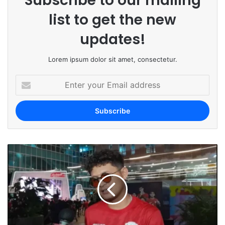
Subscribe to our mailing
list to get the new
updates!
Lorem ipsum dolor sit amet, consectetur.
E
n
t
e
r
y
o
u
r
E
m
a
i
l