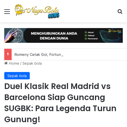
Menu
S
Romeny Cetak Gol, Fortuna Imbangi PSV 2-2 di Liga Belanda
Home
/
Sepak bola
Sepak bola
Duel Klasik Real Madrid vs
Barcelona Siap Guncang
SUGBK: Para Legenda Turun
Gunung!