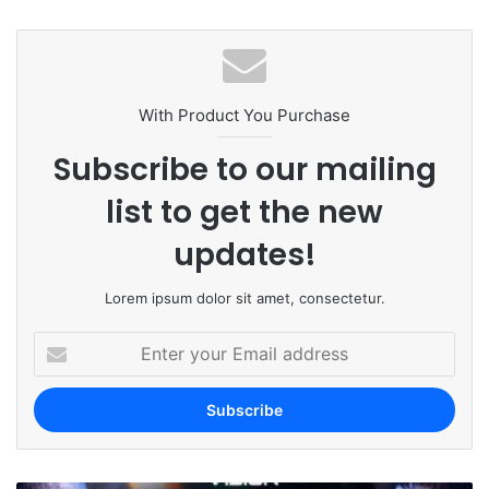
bsi
te
With Product You Purchase
Subscribe to our mailing
list to get the new
updates!
Lorem ipsum dolor sit amet, consectetur.
E
n
t
e
r
y
o