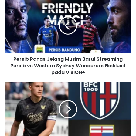
u
r
E
m
a
i
l
a
d
Persib Panas Jelang Musim Baru! Streaming
d
Persib vs Western Sydney Wanderers Eksklusif
r
pada VISION+
e
s
s