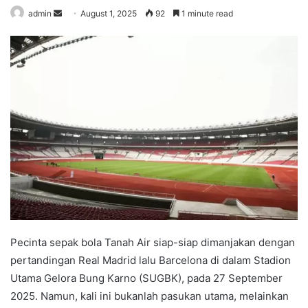
admin
S
August 1, 2025
92
1 minute read
e
n
d
a
n
e
m
a
i
l
Pecinta sepak bola Tanah Air siap-siap dimanjakan dengan
pertandingan Real Madrid lalu Barcelona di dalam Stadion
Utama Gelora Bung Karno (SUGBK), pada 27 September
2025. Namun, kali ini bukanlah pasukan utama, melainkan