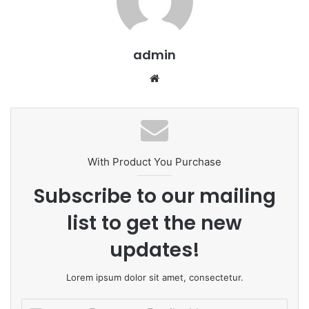
admin
We
bsi
te
With Product You Purchase
Subscribe to our mailing
list to get the new
updates!
Lorem ipsum dolor sit amet, consectetur.
E