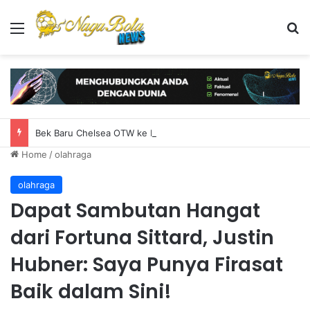
Menu
S
Bek Baru Chelsea OTW ke Inggris untuk Rampungkan Transfer
Home
/
olahraga
olahraga
Dapat Sambutan Hangat
dari Fortuna Sittard, Justin
Hubner: Saya Punya Firasat
Baik dalam Sini!