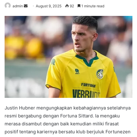
admin
S
August 9, 2025
92
1 minute read
e
n
d
a
n
e
m
a
i
l
Justin Hubner mengungkapkan kebahagiannya setelahnya
resmi bergabung dengan Fortuna Sittard. Ia mengaku
merasa disambut dengan baik kemudian miliki firasat
positif tentang kariernya bersatu klub berjuluk Fortunezen