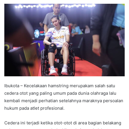
e
n
d
a
n
e
m
a
i
l
Ibukota – Kecelakaan hamstring merupakam salah satu
cedera otot yang paling umum pada dunia olahraga lalu
kembali menjadi perhatian setelahnya maraknya persoalan
hukum pada atlet profesional.
Cedera ini terjadi ketika otot-otot di area bagian belakang