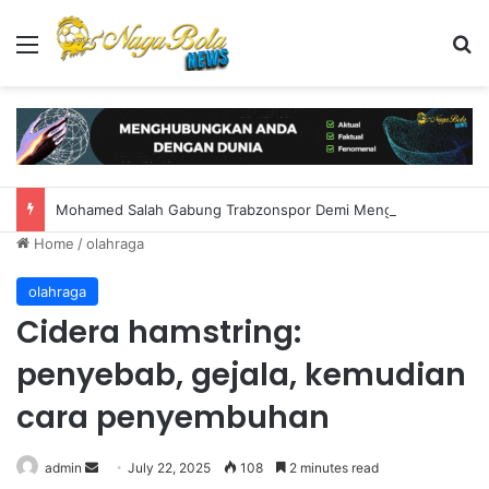
Menu
S
Mohamed Salah Gabung Trabzonspor Demi Mengejar Gelar Juara
Home
/
olahraga
olahraga
Cidera hamstring:
penyebab, gejala, kemudian
cara penyembuhan
admin
S
July 22, 2025
108
2 minutes read