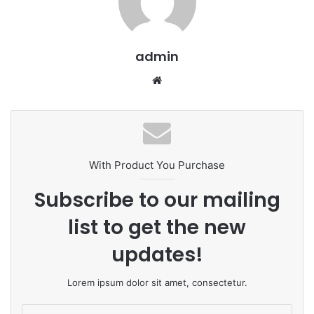
admin
We
bsi
te
With Product You Purchase
Subscribe to our mailing
list to get the new
updates!
Lorem ipsum dolor sit amet, consectetur.
E