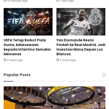
14 minutes ago
1 hour ago
UEFA Tetap Boikot Piala
Yan Diomande Resmi
Dunia, Kekecewaan
Pindah ke Real Madrid, Jadi
kepada Infantino Semakin
Investasi Masa Depan Los
Memanas
Blancos
2 hours ago
3 hours ago
Popular Posts