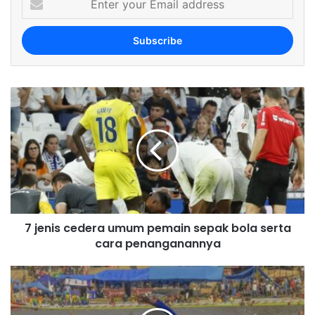
n
t
e
r
y
o
u
r
E
m
a
i
l
a
d
7 jenis cedera umum pemain sepak bola serta
d
cara penanganannya
r
e
s
s