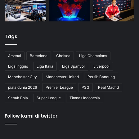
Tags
Arsenal
Barcelona
Chelsea
Liga Champions
Liga Inggris
Liga Italia
Liga Spanyol
Liverpool
Manchester City
Manchester United
Persib Bandung
piala dunia 2026
Premier League
PSG
Real Madrid
Sepak Bola
Super League
Timnas Indonesia
Follow kami di twitter