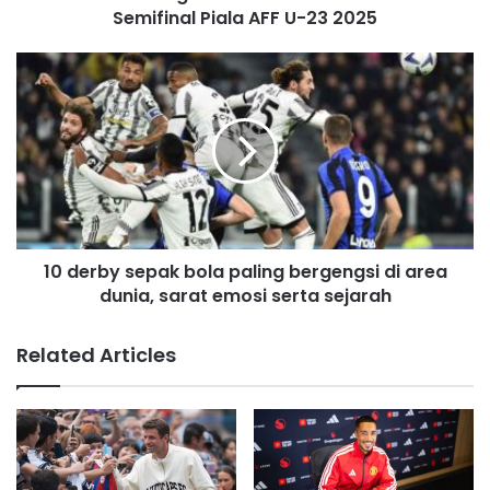
d
Semifinal Piala AFF U-23 2025
r
e
s
s
10 derby sepak bola paling bergengsi di area
dunia, sarat emosi serta sejarah
Related Articles