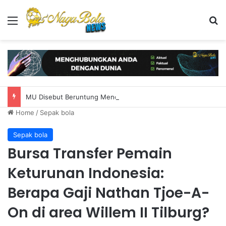
Menu
S
MU Disebut Beruntung Mendapatkan Youri Tielemans dengan Harga Murah
Home
/
Sepak bola
Sepak bola
Bursa Transfer Pemain
Keturunan Indonesia:
Berapa Gaji Nathan Tjoe-A-
On di area Willem II Tilburg?