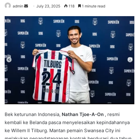
admin
S
July 23, 2025
118
1 minute read
e
n
d
a
n
e
m
a
i
l
Bek keturunan Indonesia,
Nathan Tjoe-A-On
, resmi
kembali ke Belanda pasca menyelesaikan kepindahannya
ke Willem II Tilburg. Mantan pemain Swansea City ini
melakukan penandatanganan kontrak berdurasi dua tahun,