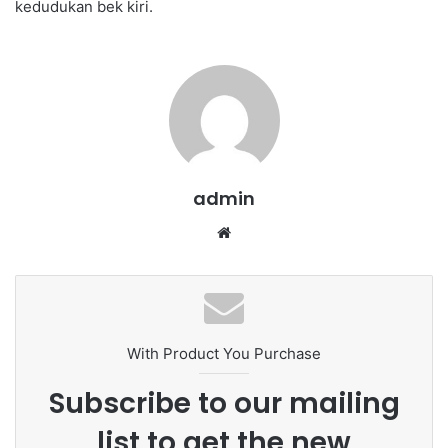
kedudukan bek kiri.
admin
We
bsi
te
With Product You Purchase
Subscribe to our mailing
list to get the new