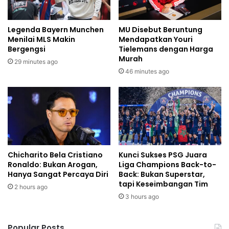
Legenda Bayern Munchen
MU Disebut Beruntung
Menilai MLS Makin
Mendapatkan Youri
Bergengsi
Tielemans dengan Harga
Murah
29 minutes ago
46 minutes ago
Chicharito Bela Cristiano
Kunci Sukses PSG Juara
Ronaldo: Bukan Arogan,
Liga Champions Back-to-
Hanya Sangat Percaya Diri
Back: Bukan Superstar,
tapi Keseimbangan Tim
2 hours ago
3 hours ago
Popular Posts