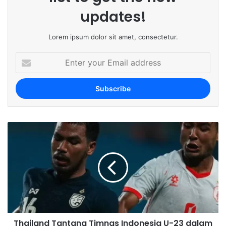
updates!
Lorem ipsum dolor sit amet, consectetur.
E
n
t
e
r
y
o
u
r
E
m
a
i
l
a
d
Thailand Tantang Timnas Indonesia U-23 dalam