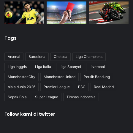
Tags
Arsenal
Barcelona
Chelsea
Liga Champions
Liga Inggris
Liga Italia
Liga Spanyol
Liverpool
Manchester City
Manchester United
Persib Bandung
piala dunia 2026
Premier League
PSG
Real Madrid
Sepak Bola
Super League
Timnas Indonesia
Follow kami di twitter