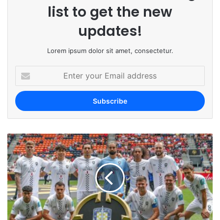
list to get the new
updates!
Lorem ipsum dolor sit amet, consectetur.
E
n
t
e
r
y
o
u
r
E
m
a
i
l
a