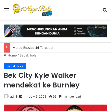
Menu
S
Marco Bezzecchi Tercepat di Practice MotoGP Inggris 2026
Home
/
Sepak bola
Sepak bola
Bek City Kyle Walker
mendekat ke Burnley
admin
S
July 5, 2025
95
1 minute read
e
n