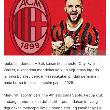
d
a
n
e
m
a
i
l
Ibukota Indonesia – Bek kanan Manchester City, Kyle
Walker, dikabarkan mendekat ke klub Kejuaraan Inggris
lainnya Burnley dengan kesepakatan pindah permanen
pada bursa transaksi musim panas 2025.
Menurut laporan dari The Athletic pada Sabtu, kedua klub
sedang menuntaskan detail akhir pemindahan ini yang
digunakan mencapai lima jt pound sterling (sekitar Rp110