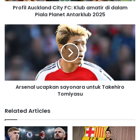
d
Profil Auckland City FC: Klub amatir di dalam
d
Piala Planet Antarklub 2025
r
e
s
s
Arsenal ucapkan sayonara untuk Takehiro
Tomiyasu
Related Articles