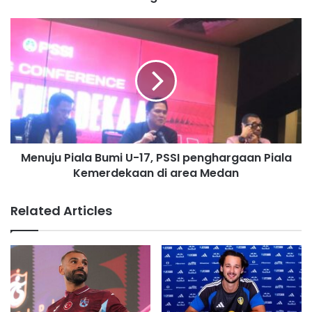
r
e
s
s
Menuju Piala Bumi U-17, PSSI penghargaan Piala
Kemerdekaan di area Medan
Related Articles