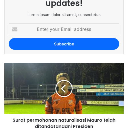
updates!
Lorem ipsum dolor sit amet, consectetur.
E
n
t
e
r
y
o
u
r
E
m
a
i
l
a
d
Surat permohonan naturalisasi Mauro telah
d
ditandatangani Presiden