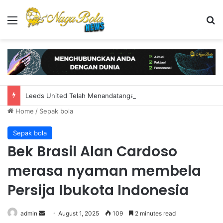
Menu
S
Leeds United Telah Menandatangani Kiper James Trafford Dari Manchester City
Home
/
Sepak bola
Sepak bola
Bek Brasil Alan Cardoso
merasa nyaman membela
Persija Ibukota Indonesia
admin
S
August 1, 2025
109
2 minutes read