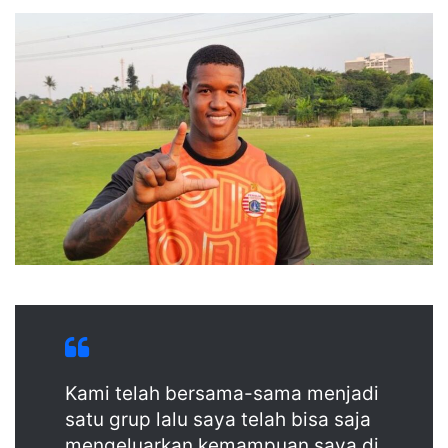
e
n
d
a
n
e
m
a
i
l
Kami telah bersama-sama menjadi
satu grup lalu saya telah bisa saja
mengeluarkan kemampuan saya di