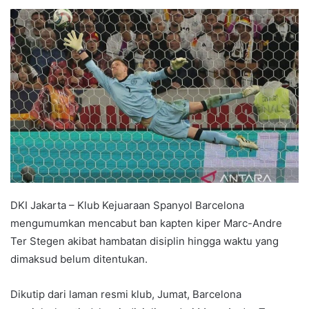
e
n
d
a
n
e
m
a
i
l
DKI Jakarta – Klub Kejuaraan Spanyol Barcelona
mengumumkan mencabut ban kapten kiper Marc-Andre
Ter Stegen akibat hambatan disiplin hingga waktu yang
dimaksud belum ditentukan.
Dikutip dari laman resmi klub, Jumat, Barcelona