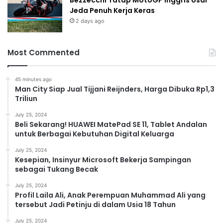
Bezzecchi Tatap MotoGP Inggris Usai
Jeda Penuh Kerja Keras
2 days ago
Most Commented
45 minutes ago
Man City Siap Jual Tijjani Reijnders, Harga Dibuka Rp1,3
Triliun
July 25, 2024
Beli Sekarang! HUAWEI MatePad SE 11, Tablet Andalan
untuk Berbagai Kebutuhan Digital Keluarga
July 25, 2024
Kesepian, Insinyur Microsoft Bekerja Sampingan
sebagai Tukang Becak
July 25, 2024
Profil Laila Ali, Anak Perempuan Muhammad Ali yang
tersebut Jadi Petinju di dalam Usia 18 Tahun
July 25, 2024