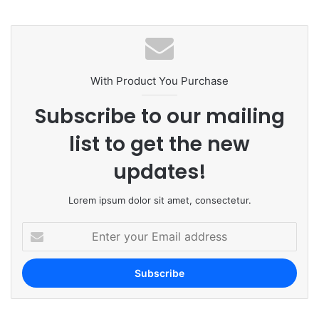
bsi
te
With Product You Purchase
Subscribe to our mailing
list to get the new
updates!
Lorem ipsum dolor sit amet, consectetur.
E
n
t
e
r
y
o