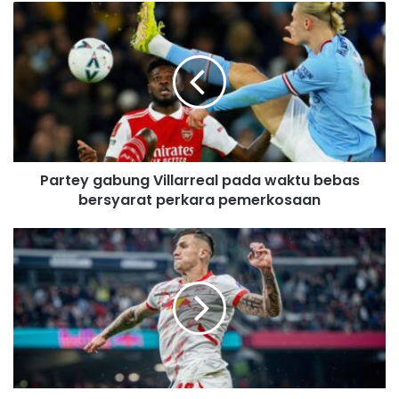
u
r
E
m
a
i
l
a
d
Partey gabung Villarreal pada waktu bebas
d
bersyarat perkara pemerkosaan
r
e
s
s