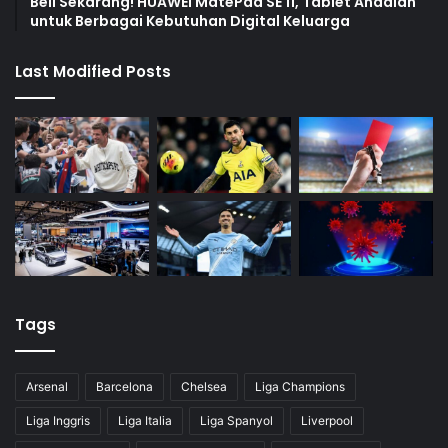
Beli Sekarang! HUAWEI MatePad SE 11, Tablet Andalan
untuk Berbagai Kebutuhan Digital Keluarga
Last Modified Posts
Tags
Arsenal
Barcelona
Chelsea
Liga Champions
Liga Inggris
Liga Italia
Liga Spanyol
Liverpool