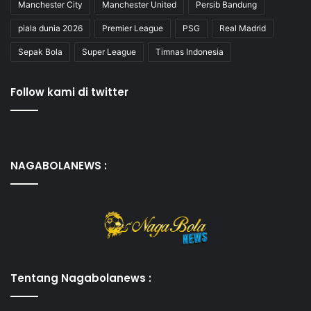
Manchester City
Manchester United
Persib Bandung
piala dunia 2026
Premier League
PSG
Real Madrid
Sepak Bola
Super League
Timnas Indonesia
Follow kami di twitter
NAGABOLANEWS :
Tentang Nagabolanews :