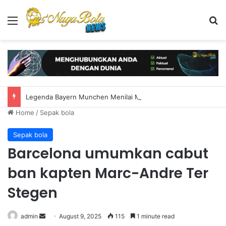
Menu
S
Legenda Bayern Munchen Menilai MLS Makin Bergengsi
Home
/
Sepak bola
Sepak bola
Barcelona umumkan cabut
ban kapten Marc-Andre Ter
Stegen
admin
S
August 9, 2025
115
1 minute read