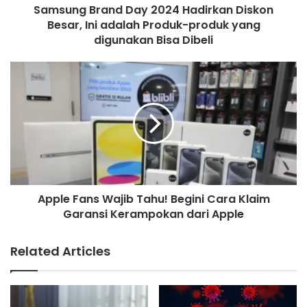
d
Samsung Brand Day 2024 Hadirkan Diskon
d
Besar, Ini adalah Produk-produk yang
r
digunakan Bisa Dibeli
e
s
s
Apple Fans Wajib Tahu! Begini Cara Klaim
Garansi Kerampokan dari Apple
Related Articles