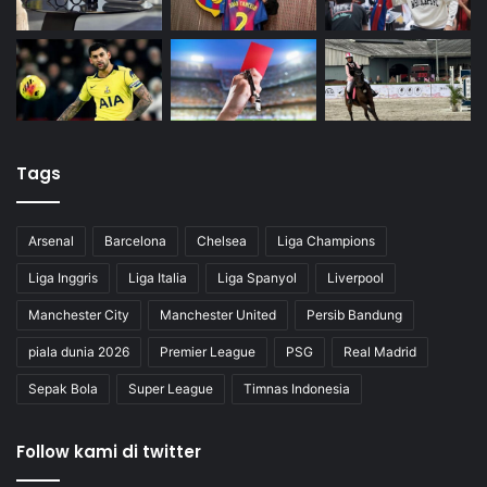
Tags
Arsenal
Barcelona
Chelsea
Liga Champions
Liga Inggris
Liga Italia
Liga Spanyol
Liverpool
Manchester City
Manchester United
Persib Bandung
piala dunia 2026
Premier League
PSG
Real Madrid
Sepak Bola
Super League
Timnas Indonesia
Follow kami di twitter