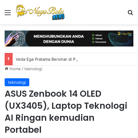
Menu
S
Veda Ega Pratama Bersinar di Practice Moto3 Inggris, Finis Ketiga
Home
/
teknologi
teknologi
ASUS Zenbook 14 OLED
(UX3405), Laptop Teknologi
AI Ringan kemudian
Portabel