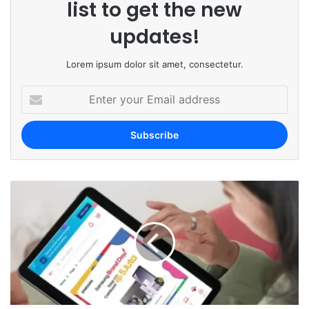
list to get the new
updates!
Lorem ipsum dolor sit amet, consectetur.
E
n
t
e
r
y
o
u
r
E
m
a
i
l
a