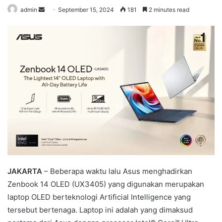
admin
S
September 15, 2024
181
2 minutes read
e
n
d
a
n
e
m
a
i
l
JAKARTA
– Beberapa waktu lalu Asus menghadirkan
Zenbook 14 OLED (UX3405) yang digunakan merupakan
laptop OLED berteknologi Artificial Intelligence yang
tersebut bertenaga. Laptop ini adalah yang dimaksud