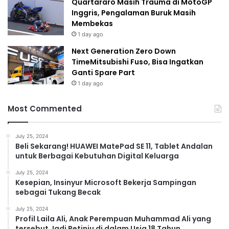
Quartararo Masih Trauma di MotoGP
Inggris, Pengalaman Buruk Masih
Membekas
1 day ago
Next Generation Zero Down
TimeMitsubishi Fuso, Bisa Ingatkan
Ganti Spare Part
1 day ago
Most Commented
July 25, 2024
Beli Sekarang! HUAWEI MatePad SE 11, Tablet Andalan
untuk Berbagai Kebutuhan Digital Keluarga
July 25, 2024
Kesepian, Insinyur Microsoft Bekerja Sampingan
sebagai Tukang Becak
July 25, 2024
Profil Laila Ali, Anak Perempuan Muhammad Ali yang
tersebut Jadi Petinju di dalam Usia 18 Tahun