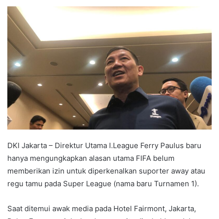
e
n
d
a
n
e
m
a
i
l
DKI Jakarta – Direktur Utama I.League Ferry Paulus baru
hanya mengungkapkan alasan utama FIFA belum
memberikan izin untuk diperkenalkan suporter away atau
regu tamu pada Super League (nama baru Turnamen 1).
Saat ditemui awak media pada Hotel Fairmont, Jakarta,