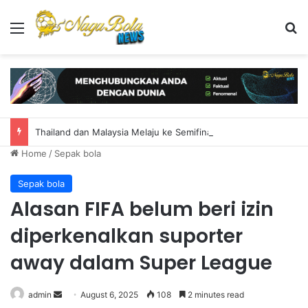
Menu
S
Thailand dan Malaysia Melaju ke Semifinal Piala AFF 2026
Home
/
Sepak bola
Sepak bola
Alasan FIFA belum beri izin
diperkenalkan suporter
away dalam Super League
admin
S
August 6, 2025
108
2 minutes read