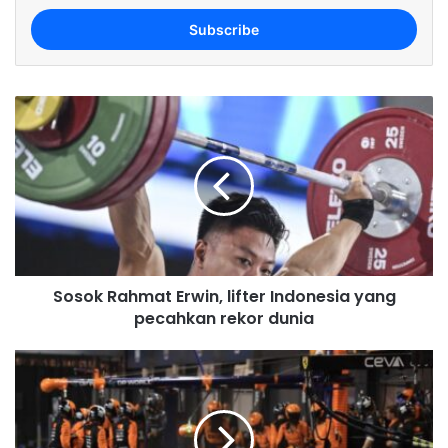
t
e
r
y
o
u
r
E
m
a
i
l
a
d
Sosok Rahmat Erwin, lifter Indonesia yang
d
pecahkan rekor dunia
r
e
s
s