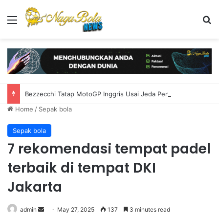
Menu
S
Bezzecchi Tatap MotoGP Inggris Usai Jeda Penuh Kerja Keras
Home
/
Sepak bola
Sepak bola
7 rekomendasi tempat padel
terbaik di tempat DKI
Jakarta
admin
S
May 27, 2025
137
3 minutes read