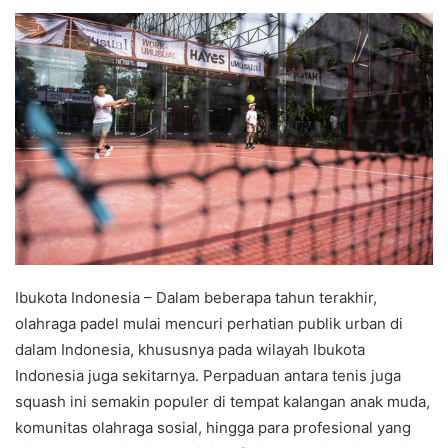
e
n
d
a
n
e
m
a
i
l
Ibukota Indonesia – Dalam beberapa tahun terakhir,
olahraga padel mulai mencuri perhatian publik urban di
dalam Indonesia, khususnya pada wilayah Ibukota
Indonesia juga sekitarnya. Perpaduan antara tenis juga
squash ini semakin populer di tempat kalangan anak muda,
komunitas olahraga sosial, hingga para profesional yang