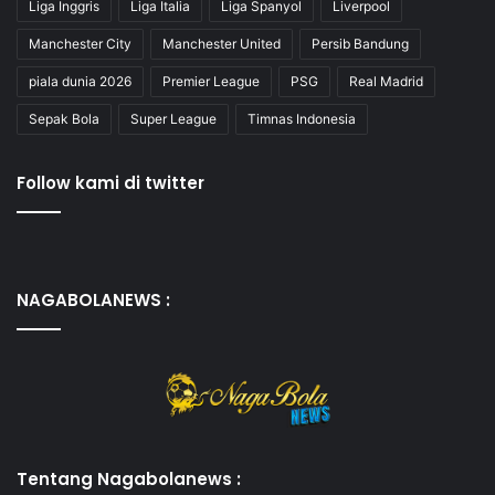
Liga Inggris
Liga Italia
Liga Spanyol
Liverpool
Manchester City
Manchester United
Persib Bandung
piala dunia 2026
Premier League
PSG
Real Madrid
Sepak Bola
Super League
Timnas Indonesia
Follow kami di twitter
NAGABOLANEWS :
Tentang Nagabolanews :