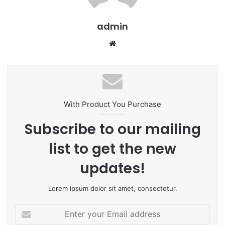
admin
We
bsi
te
With Product You Purchase
Subscribe to our mailing
list to get the new
updates!
Lorem ipsum dolor sit amet, consectetur.
E
n