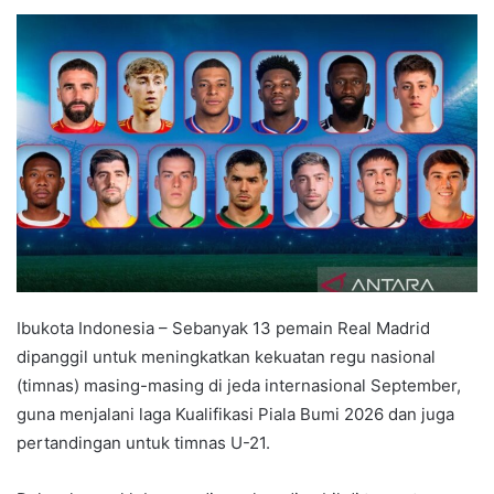
e
n
d
a
n
e
m
a
i
l
Ibukota Indonesia – Sebanyak 13 pemain Real Madrid
dipanggil untuk meningkatkan kekuatan regu nasional
(timnas) masing-masing di jeda internasional September,
guna menjalani laga Kualifikasi Piala Bumi 2026 dan juga
pertandingan untuk timnas U-21.