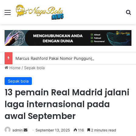
Menu
S
Marcus Rashford Pakai Nomor Punggung Baru di Manchester United
Home
/
Sepak bola
Sepak bola
13 pemain Real Madrid jalani
laga internasional pada
awal September
admin
S
September 13, 2025
116
2 minutes read