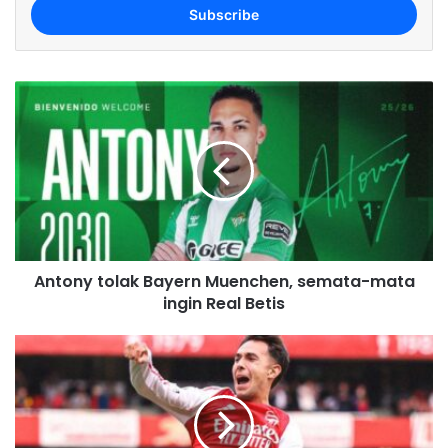
e
r
y
o
u
r
E
m
a
i
l
a
d
Antony tolak Bayern Muenchen, semata-mata
d
ingin Real Betis
r
e
s
s